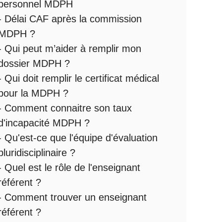
personnel MDPH
-
Délai CAF après la commission
MDPH
?
-
Qui peut m’aider à remplir mon
dossier MDPH
?
-
Qui doit remplir le certificat médical
pour la MDPH
?
-
Comment connaitre son taux
d'incapacité MDPH
?
- Qu'est-ce que l'
équipe d'évaluation
pluridisciplinaire
?
- Quel est le
rôle de l'enseignant
référent
?
-
Comment trouver un enseignant
référent ?