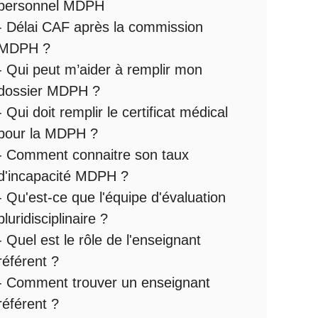
personnel MDPH
-
Délai CAF après la commission
MDPH
?
-
Qui peut m’aider à remplir mon
dossier MDPH
?
-
Qui doit remplir le certificat médical
pour la MDPH
?
-
Comment connaitre son taux
d'incapacité MDPH
?
- Qu'est-ce que l'
équipe d'évaluation
pluridisciplinaire
?
- Quel est le
rôle de l'enseignant
référent
?
-
Comment trouver un enseignant
référent ?