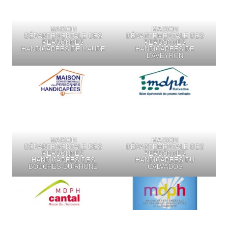
MAISON
MAISON
DÉPARTEMENTALE DES
DÉPARTEMENTALE DES
PERSONNES
PERSONNES
HANDICAPÉES DE L’AUDE
HANDICAPÉES DE
L’AVEYRON
MAISON
MAISON
DÉPARTEMENTALE DES
DÉPARTEMENTALE DES
PERSONNES
PERSONNES
HANDICAPÉES DES
HANDICAPÉES DU
BOUCHES-DU-RHÔNE
CALVADOS