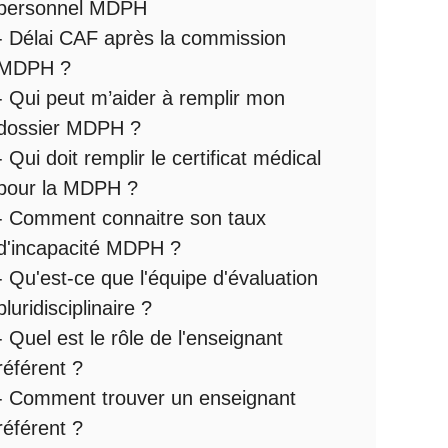
personnel MDPH
-
Délai CAF après la commission
MDPH
?
-
Qui peut m’aider à remplir mon
dossier MDPH
?
-
Qui doit remplir le certificat médical
pour la MDPH
?
-
Comment connaitre son taux
d'incapacité MDPH
?
- Qu'est-ce que l'
équipe d'évaluation
pluridisciplinaire
?
- Quel est le
rôle de l'enseignant
référent
?
-
Comment trouver un enseignant
référent ?