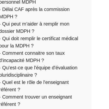
personnel MDPH
-
Délai CAF après la commission
MDPH
?
-
Qui peut m’aider à remplir mon
dossier MDPH
?
-
Qui doit remplir le certificat médical
pour la MDPH
?
-
Comment connaitre son taux
d'incapacité MDPH
?
- Qu'est-ce que l'
équipe d'évaluation
pluridisciplinaire
?
- Quel est le
rôle de l'enseignant
référent
?
-
Comment trouver un enseignant
référent ?