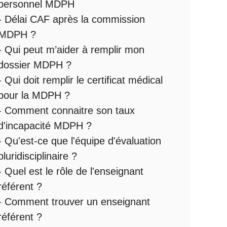
personnel MDPH
-
Délai CAF après la commission
MDPH
?
-
Qui peut m’aider à remplir mon
dossier MDPH
?
-
Qui doit remplir le certificat médical
pour la MDPH
?
-
Comment connaitre son taux
d'incapacité MDPH
?
- Qu'est-ce que l'
équipe d'évaluation
pluridisciplinaire
?
- Quel est le
rôle de l'enseignant
référent
?
-
Comment trouver un enseignant
référent ?