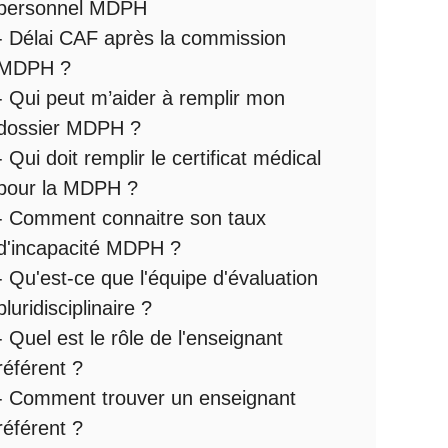
personnel MDPH
-
Délai CAF après la commission
MDPH
?
-
Qui peut m’aider à remplir mon
dossier MDPH
?
-
Qui doit remplir le certificat médical
pour la MDPH
?
-
Comment connaitre son taux
d'incapacité MDPH
?
- Qu'est-ce que l'
équipe d'évaluation
pluridisciplinaire
?
- Quel est le
rôle de l'enseignant
référent
?
-
Comment trouver un enseignant
référent ?