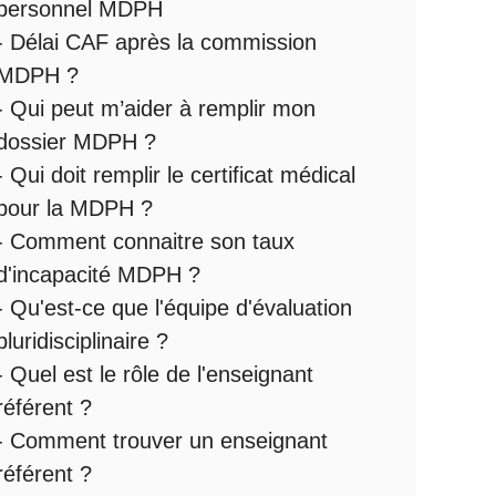
personnel MDPH
-
Délai CAF après la commission
MDPH
?
-
Qui peut m’aider à remplir mon
dossier MDPH
?
-
Qui doit remplir le certificat médical
pour la MDPH
?
-
Comment connaitre son taux
d'incapacité MDPH
?
- Qu'est-ce que l'
équipe d'évaluation
pluridisciplinaire
?
- Quel est le
rôle de l'enseignant
référent
?
-
Comment trouver un enseignant
référent ?